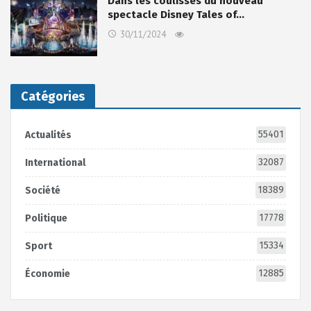
Dans les coulisses du nouveau
spectacle Disney Tales of…
30/11/2024
Catégories
55401
Actualités
32087
International
18389
Société
17778
Politique
15334
Sport
12885
Économie