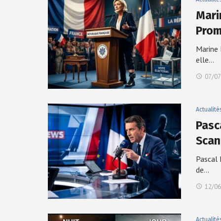
Marin
Pro
Marine 
elle…
07/07
Actualité
Pasc
Scan
Pascal 
de…
12/06
Actualité