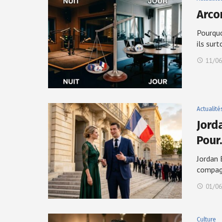
Arco
Pourquo
ils sur
11/06
Actualité
Jord
Pour
Jordan 
compa
01/06
Culture