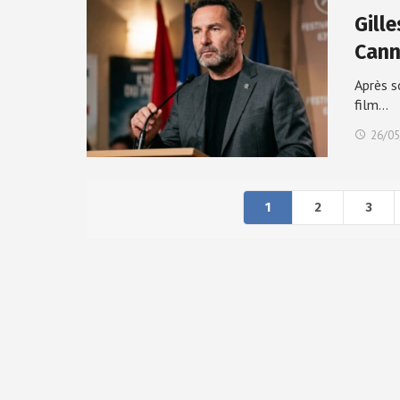
Gille
Cann
Après s
film…
26/05
1
2
3