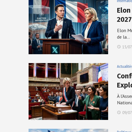
Internati
Elon
2027
Elon Mu
de la…
15/07
Actualité
Conf
Expl
À l'Ass
Nation
09/07