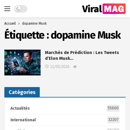
Dark mode
Accueil
dopamine Musk
Étiquette :
dopamine Musk
Marchés de Prédiction : Les Tweets
d’Elon Musk…
11/05/2026
Catégories
55600
Actualités
32207
International