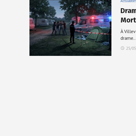
Actualité
Dram
Mort
À Ville
drame
25/05