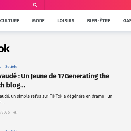
CULTURE
MODE
LOISIRS
BIEN-ÊTRE
GA
ok
s
Société
evaudé : Un Jeune de 17Generating the
ch blog…
vaudé, un simple refus sur TikTok a dégénéré en drame : un
de…
/2026