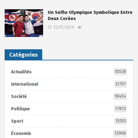
Un Selfie Olympique Symbolique Entre
Deux Corées
31/07/2024
Catégories
55528
Actualités
32157
International
18454
Société
17812
Politique
15353
Sport
12906
Économie