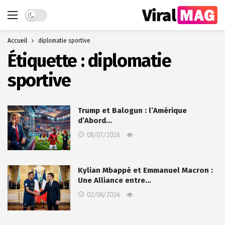
Dark mode
Accueil
diplomatie sportive
Étiquette :
diplomatie
sportive
Trump et Balogun : l’Amérique
d’Abord…
08/07/2026
Kylian Mbappé et Emmanuel Macron :
Une Alliance entre…
02/06/2026