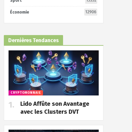
15352
Sport
12906
Économie
Dernières Tendances
CRYPTOMONNAIE
Lido Affûte son Avantage
avec les Clusters DVT