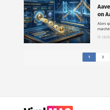
Aave
on A
Alors q
marché
18/05
1
2