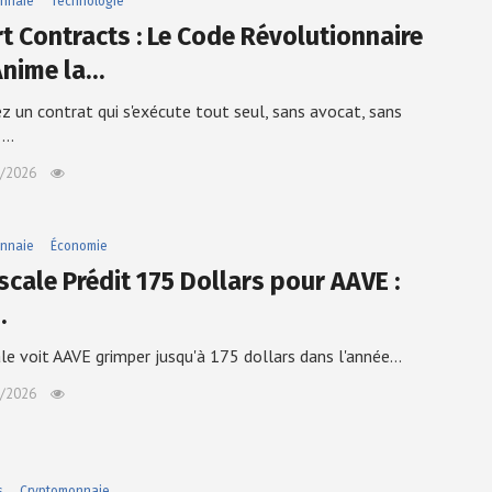
nnaie
Technologie
t Contracts : Le Code Révolutionnaire
Anime la…
z un contrat qui s'exécute tout seul, sans avocat, sans
,…
/2026
nnaie
Économie
scale Prédit 175 Dollars pour AAVE :
…
le voit AAVE grimper jusqu'à 175 dollars dans l'année…
/2026
s
Cryptomonnaie