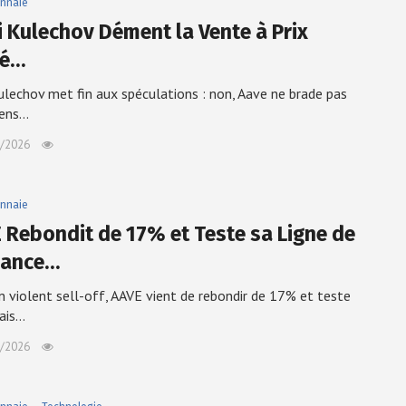
nnaie
i Kulechov Dément la Vente à Prix
sé…
ulechov met fin aux spéculations : non, Aave ne brade pas
kens…
/2026
nnaie
 Rebondit de 17% et Teste sa Ligne de
dance…
n violent sell-off, AAVE vient de rebondir de 17% et teste
ais…
/2026