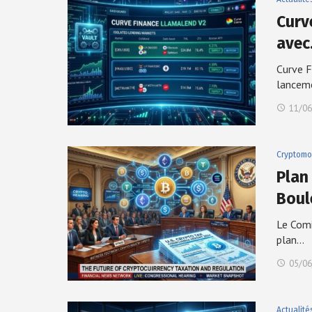
Curv
ave
Curve F
lancem
11/06
Cryptomo
Plan
Boul
Le Comi
plan…
05/06
Actualité