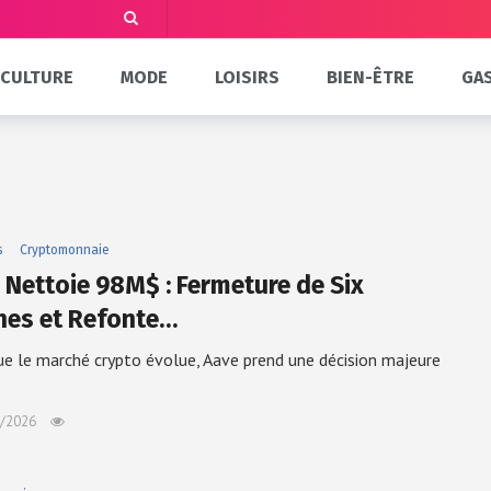
CULTURE
MODE
LOISIRS
BIEN-ÊTRE
GA
s
Cryptomonnaie
 Nettoie 98M$ : Fermeture de Six
nes et Refonte…
ue le marché crypto évolue, Aave prend une décision majeure
/2026