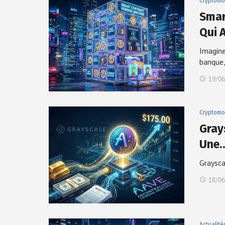
Cryptomo
Smar
Qui 
Imagine
banque
19/06
Cryptomo
Gray
Une
Graysca
18/06
Actualité