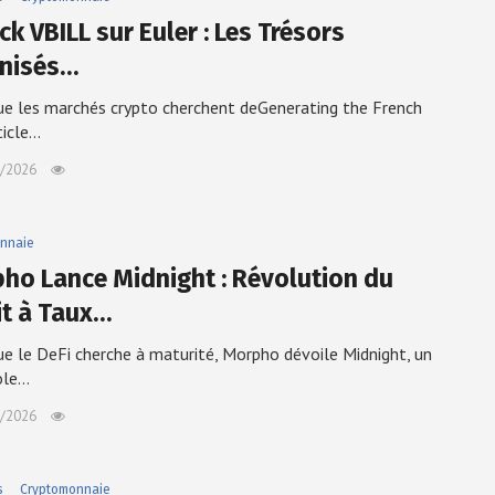
k VBILL sur Euler : Les Trésors
nisés…
ue les marchés crypto cherchent deGenerating the French
ticle…
/2026
nnaie
ho Lance Midnight : Révolution du
it à Taux…
ue le DeFi cherche à maturité, Morpho dévoile Midnight, un
ole…
/2026
s
Cryptomonnaie