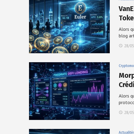
VanEc
Toke
Alors q
blog ar
28/05
Cryptomo
Morp
Créd
Alors q
protoc
28/05
Actualité