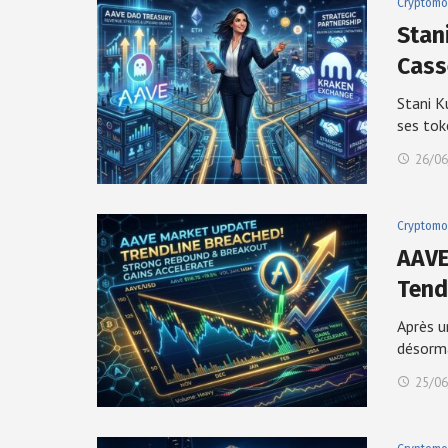
Cryptomo
Stan
Cas
Stani K
ses to
26/06
Cryptomo
AAVE
Ten
Après u
désorm
25/06