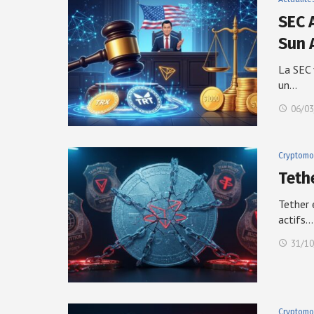
SEC 
Sun 
La SEC 
un…
06/03
Cryptomo
Teth
Tether 
actifs…
31/10
Cryptomo