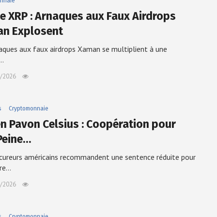
nnaie
te XRP : Arnaques aux Faux Airdrops
n Explosent
aques aux faux airdrops Xaman se multiplient à une
e…
/2026
s
Cryptomonnaie
n Pavon Celsius : Coopération pour
Peine…
cureurs américains recommandent une sentence réduite pour
dre…
/2026
s
Cryptomonnaie