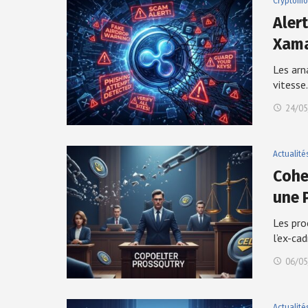
Cryptomo
Aler
Xama
Les arn
vitess
24/05
Actualité
Cohe
une 
Les pro
l’ex-ca
06/05
Actualité