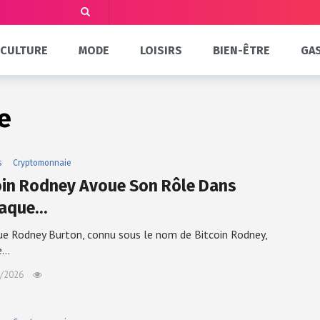
CULTURE
MODE
LOISIRS
BIEN-ÊTRE
GA
e
s
Cryptomonnaie
oin Rodney Avoue Son Rôle Dans
naque…
ue Rodney Burton, connu sous le nom de Bitcoin Rodney,
e…
/2026