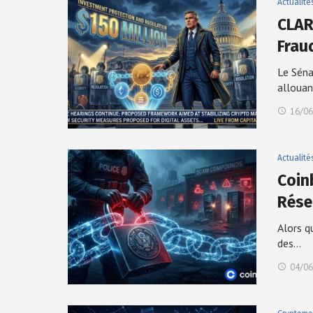
Actualité
CLAR
Frau
Le Séna
alloua
16/06
Actualité
Coin
Rés
Alors q
des…
04/06