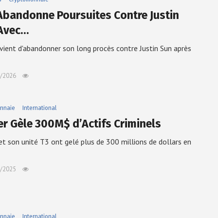
Abandonne Poursuites Contre Justin
Avec…
vient d'abandonner son long procès contre Justin Sun après
/2026
nnaie
International
er Gèle 300M$ d’Actifs Criminels
et son unité T3 ont gelé plus de 300 millions de dollars en
/2025
nnaie
International