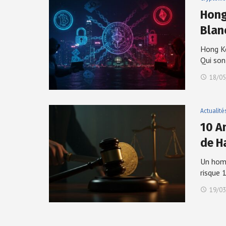
Hong
Blan
Hong K
Qui son
18/05
Actualité
10 A
de H
Un homm
risque 
19/03