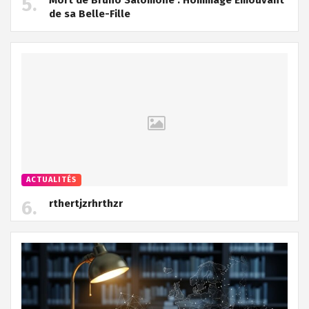
de sa Belle-Fille
ACTUALITÉS
rthertjzrhrthzr