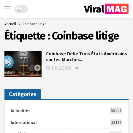
Dark mode
Accueil
Coinbase litige
Étiquette :
Coinbase litige
Coinbase Défie Trois États Américains
sur les Marchés…
19/12/2025
Catégories
55451
Actualités
32111
International