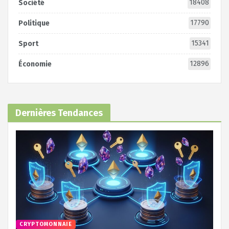
18408
Société
17790
Politique
15341
Sport
12896
Économie
Dernières Tendances
CRYPTOMONNAIE