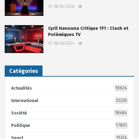
08/01/2026
Cyril Hanouna Critique TF1 : Clash et
Polémiques TV
08/10/2025
Catégories
55624
Actualités
32220
International
18484
Société
17831
Politique
15374
Sport