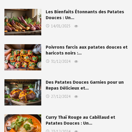
Les Bienfaits Étonnants des Patates
Douces : Un…
14/01/2025
Poivrons farcis aux patates douces et
haricots noirs :…
31/12/2024
Des Patates Douces Garnies pour un
Repas Délicieux et…
27/12/2024
Curry Thaï Rouge au Cabillaud et
Patates Douces : Un…
23/12/2024