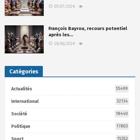
03/07/2024
François Bayrou, recours potentiel
après les…
18/06/2024
Catégories
55499
Actualités
32134
International
18440
Société
17803
Politique
15352
Sport