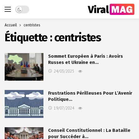
Dark mode
Accueil
centristes
Étiquette :
centristes
Sommet Européen à Paris : Avoirs
Russes et Ukraine en…
24/03/2025
Frustrations Périlleuses Pour L’Avenir
Politique…
19/07/2024
Conseil Constitutionnel : La Bataille
pour Succéder à…