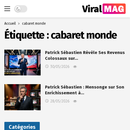
Dark mode
Accueil
cabaret monde
Étiquette :
cabaret monde
Patrick Sébastien Révèle Ses Revenus
Colossaux sur…
30/05/2026
Patrick Sébastien : Mensonge sur Son
Enrichissement à…
28/05/2026
Catégories