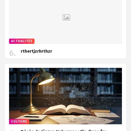
ACTUALITÉS
rthertjzrhrthzr
CULTURE