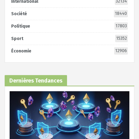
32134
International
18440
Société
17803
Politique
15352
Sport
12906
Économie
Dernières Tendances