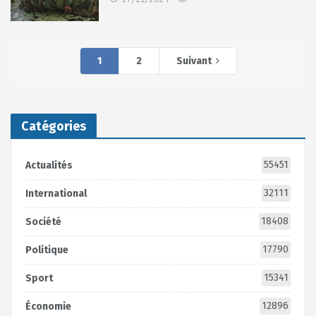
1
2
Suivant
Catégories
55451
Actualités
32111
International
18408
Société
17790
Politique
15341
Sport
12896
Économie