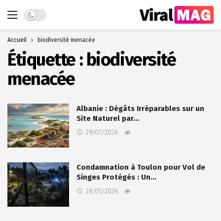
Dark mode
Accueil
biodiversité menacée
Étiquette :
biodiversité
menacée
Albanie : Dégâts Irréparables sur un
Site Naturel par…
29/07/2026
Condamnation à Toulon pour Vol de
Singes Protégés : Un…
28/05/2026