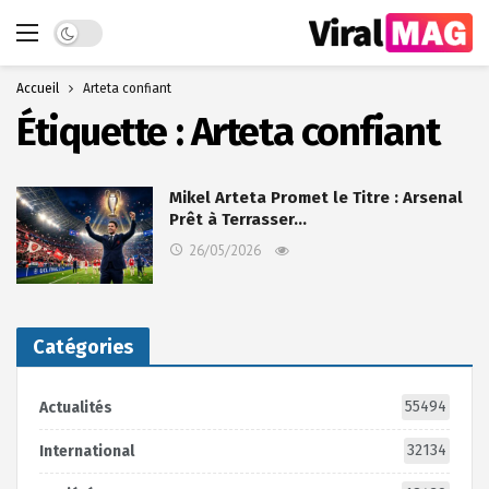
Dark mode
Accueil
Arteta confiant
Étiquette :
Arteta confiant
Mikel Arteta Promet le Titre : Arsenal
Prêt à Terrasser…
26/05/2026
Catégories
55494
Actualités
32134
International