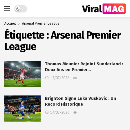
Dark mode
Accueil
Arsenal Premier League
Étiquette :
Arsenal Premier
League
Thomas Meunier Rejoint Sunderland :
Deux Ans en Premier…
15/07/2026
Brighton Signe Luka Vuskovic : Un
Record Historique
14/07/2026