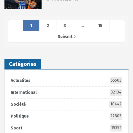
1
2
3
…
15
Suivant
Catégories
55503
Actualités
32134
International
18442
Société
17803
Politique
15352
Sport