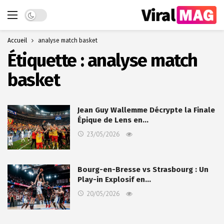
Dark mode
Accueil
analyse match basket
Étiquette :
analyse match
basket
Jean Guy Wallemme Décrypte la Finale
Épique de Lens en…
23/05/2026
Bourg-en-Bresse vs Strasbourg : Un
Play-in Explosif en…
20/05/2026