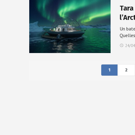
Tara 
l’Arc
Un bate
Quelle
24/04
1
2