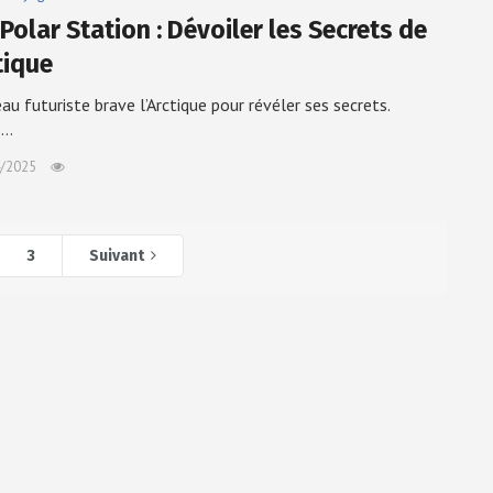
Polar Station : Dévoiler les Secrets de
tique
au futuriste brave l’Arctique pour révéler ses secrets.
s…
/2025
3
Suivant