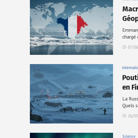
Macr
Géop
Emmanue
chargé 
07/06
Internati
Pout
en F
La Russ
Quels 
26/05
Science