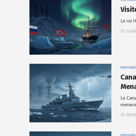
Visi
Le roi 
16/06
Internati
Cana
Mena
Le Cana
menac
09/06
Internati