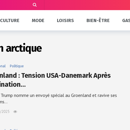
CULTURE
MODE
LOISIRS
BIEN-ÊTRE
GA
n arctique
onal
Politique
nland : Tension USA-Danemark Après
nation…
Trump nomme un envoyé spécial au Groenland et ravive ses
ons…
/2025