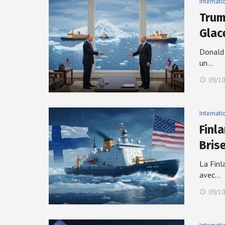
Internati
Trump
Glac
Donald 
un…
09/10
Internati
Finl
Bris
La Finl
avec…
09/10