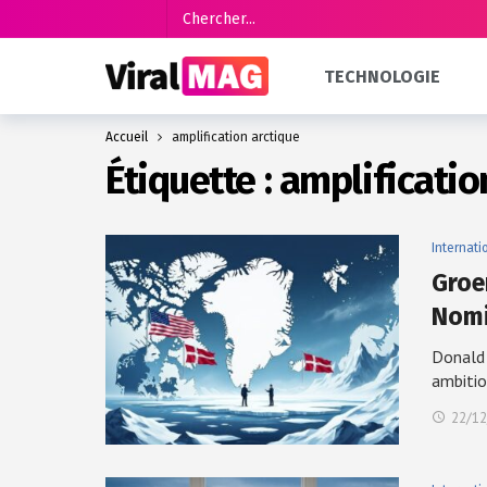
TECHNOLOGIE
Accueil
amplification arctique
Étiquette :
amplificatio
Internati
Groe
Nomi
Donald 
ambiti
22/12