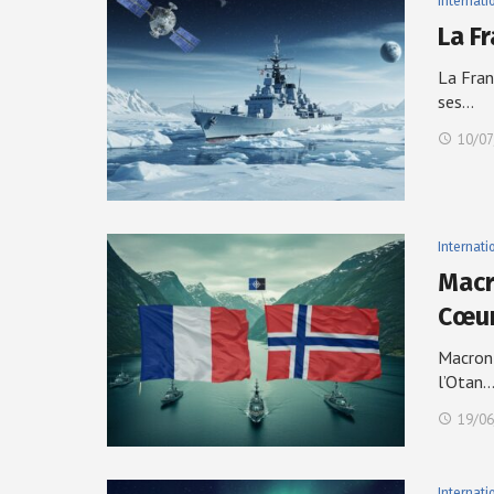
Internati
La Fr
La Fran
ses…
10/07
Internati
Macr
Cœur
Macron 
l’Otan.
19/06
Internati