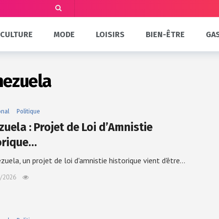
CULTURE
MODE
LOISIRS
BIEN-ÊTRE
GA
nezuela
onal
Politique
uela : Projet de Loi d’Amnistie
orique…
zuela, un projet de loi d'amnistie historique vient d'être…
/2026