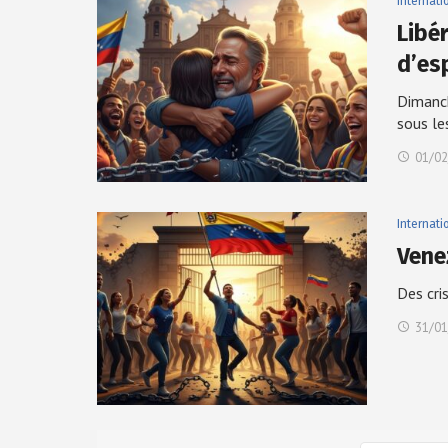
Internati
Libé
d’es
Dimanch
sous l
01/02
Internati
Vene
Des cri
31/01