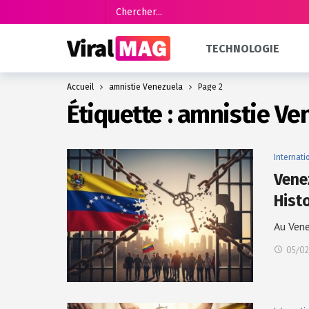
TECHNOLOGIE
Accueil
amnistie Venezuela
Page 2
Étiquette :
amnistie Ve
Internati
Venez
Hist
Au Vene
05/02