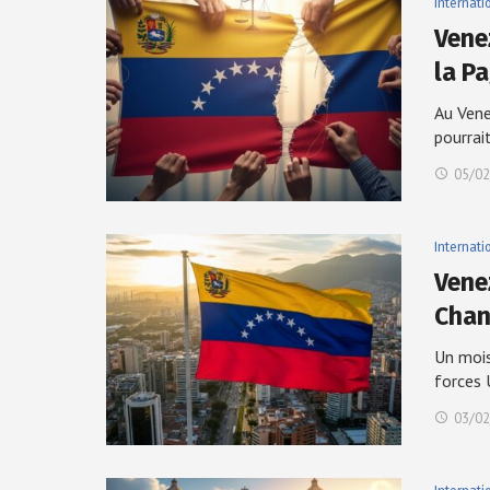
Internati
Vene
la Pa
Au Vene
pourrai
05/02
Internati
Vene
Chan
Un mois
forces
03/02