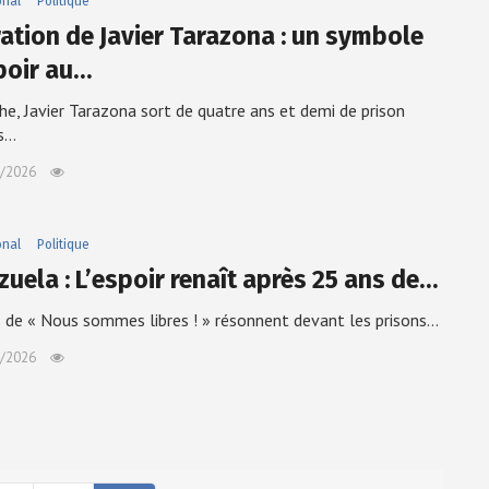
onal
Politique
ration de Javier Tarazona : un symbole
poir au…
e, Javier Tarazona sort de quatre ans et demi de prison
es…
/2026
onal
Politique
zuela : L’espoir renaît après 25 ans de…
s de « Nous sommes libres ! » résonnent devant les prisons…
/2026