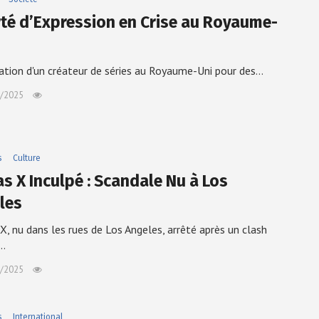
rté d’Expression en Crise au Royaume-
tation d'un créateur de séries au Royaume-Uni pour des…
/2025
s
Culture
as X Inculpé : Scandale Nu à Los
les
 X, nu dans les rues de Los Angeles, arrêté après un clash
a…
/2025
s
International