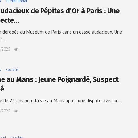
s
International
Audacieux de Pépites d’Or à Paris : Une
ecte…
or dérobés au Muséum de Paris dans un casse audacieux. Une
te…
/2025
s
Société
e au Mans : Jeune Poignardé, Suspect
té
e de 23 ans perd la vie au Mans après une dispute avec un…
/2025