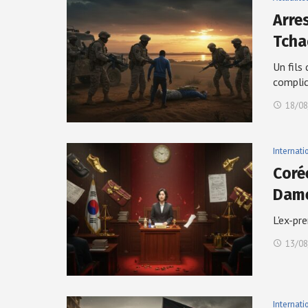
Arre
Tcha
Un fils
complic
18/08
Internati
Coré
Dam
L'ex-pr
13/08
Internati