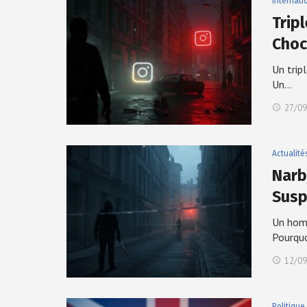
Internati
Trip
Choc
Un tripl
Un…
27/09
Actualité
Narb
Susp
Un homm
Pourqu
12/09
Politique