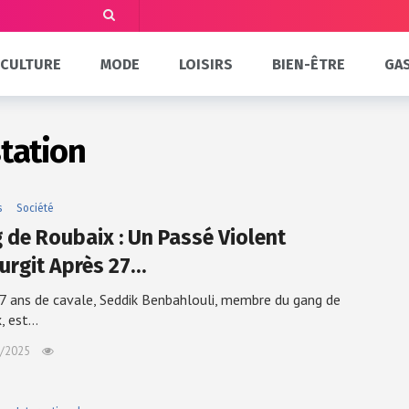
CULTURE
MODE
LOISIRS
BIEN-ÊTRE
GA
station
s
Société
 de Roubaix : Un Passé Violent
urgit Après 27…
7 ans de cavale, Seddik Benbahlouli, membre du gang de
, est…
/2025