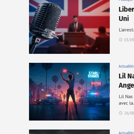
Libe
Uni
L'arres
03/09
Actualité
Lil N
Ange
Lil Nas
avec l
26/08
Actualité