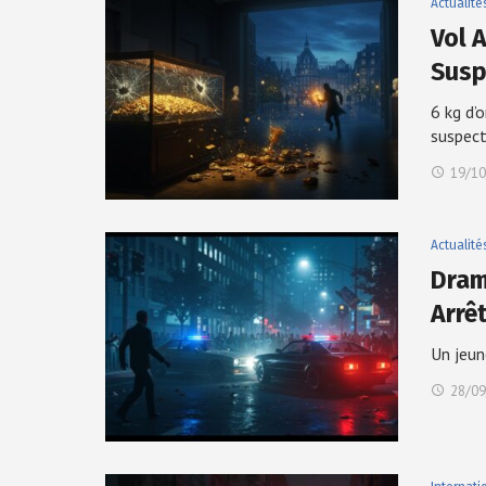
Actualité
Vol 
Susp
6 kg d’
suspec
19/10
Actualité
Dram
Arrê
Un jeun
28/09