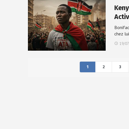
Keny
Acti
Bonifac
chez lu
19/07
1
2
3