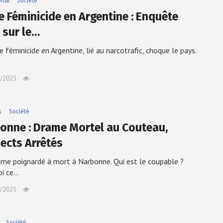
onal
Société
le Féminicide en Argentine : Enquête
 sur le…
e féminicide en Argentine, lié au narcotrafic, choque le pays.
/2025
s
Société
onne : Drame Mortel au Couteau,
ects Arrêtés
e poignardé à mort à Narbonne. Qui est le coupable ?
oi ce…
/2025
Société