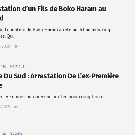
station d’un Fils de Boko Haram au
d
 du fondateur de Boko Haram arrêté au Tchad avec cinq
es. Qui…
/2025
onal
Politique
e Du Sud : Arrestation De L’ex-Première
e
emière dame sud-coréenne arrêtée pour corruption et…
/2025
onal
Société