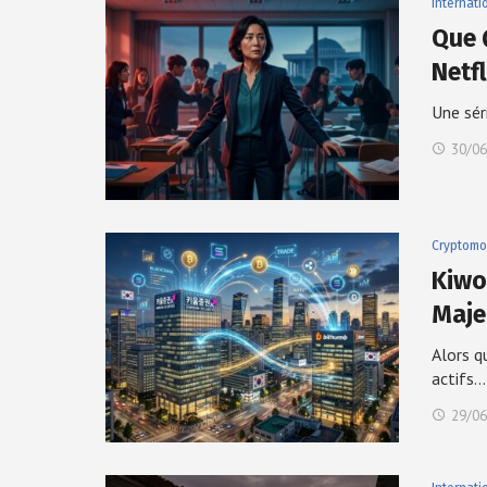
Internati
Que 
Netf
Une sér
30/06
Cryptomo
Kiwo
Maje
Alors q
actifs…
29/06