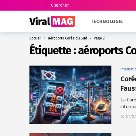
TECHNOLOGIE
Accueil
aéroports Corée du Sud
Page 2
Étiquette :
aéroports C
Internati
Coré
Faus
La Coré
inform
07/07