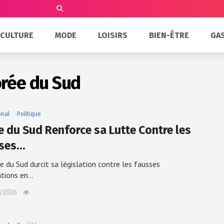
CULTURE
MODE
LOISIRS
BIEN-ÊTRE
GA
orée du Sud
onal
Politique
e du Sud Renforce sa Lutte Contre les
ses…
e du Sud durcit sa législation contre les fausses
ations en…
/2026