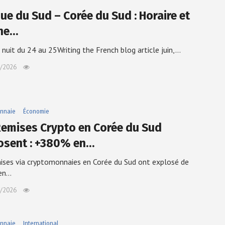
que du Sud – Corée du Sud : Horaire et
ne…
 nuit du 24 au 25Writing the French blog article juin,…
/2026
nnaie
Économie
Remises Crypto en Corée du Sud
osent : +380% en…
ises via cryptomonnaies en Corée du Sud ont explosé de
en…
/2026
nnaie
International