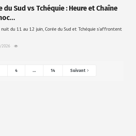
e du Sud vs Tchéquie : Heure et Chaîne
hoc…
 nuit du 11 au 12 juin, Corée du Sud et Tchéquie s'affrontent
/2026
3
4
…
14
Suivant