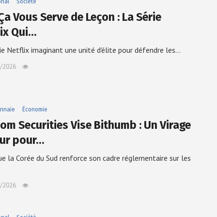
onal
Société
Ça Vous Serve de Leçon : La Série
lix Qui…
ie Netflix imaginant une unité d'élite pour défendre les…
/2026
nnaie
Économie
om Securities Vise Bithumb : Un Virage
ur pour…
ue la Corée du Sud renforce son cadre réglementaire sur les
/2026