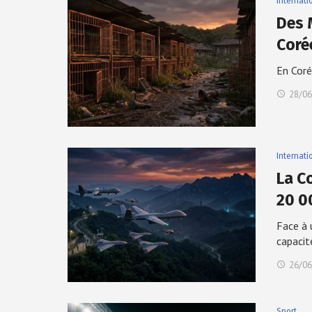
Internati
Des 
Coré
En Coré
28/06
Internati
La C
20 0
Face à 
capaci
26/06
Sport