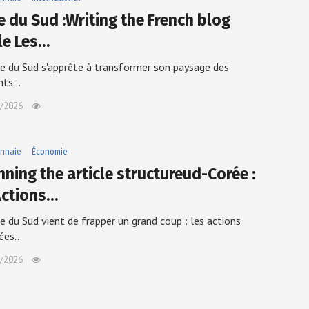
e du Sud :Writing the French blog
cle Les…
e du Sud s'apprête à transformer son paysage des
nts…
/2026
nnaie
Économie
nning the article structureud-Corée :
Actions…
e du Sud vient de frapper un grand coup : les actions
sées…
/2026