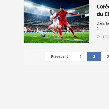
Coré
du C
Dans la
à…
11/06
Précédent
1
2