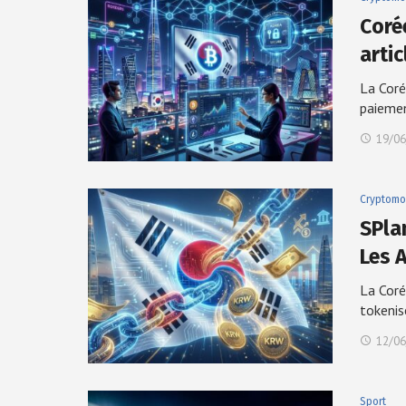
Coré
arti
La Coré
paieme
19/06
Cryptomo
SPla
Les 
La Coré
tokeni
12/06
Sport