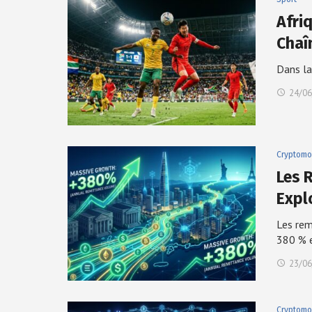
Afri
Chaî
Dans la
24/06
Cryptomo
Les 
Expl
Les rem
380 % 
23/06
Cryptomo