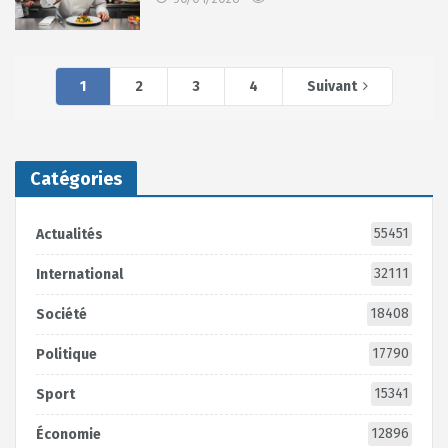
1
2
3
4
Suivant
Catégories
55451
Actualités
32111
International
18408
Société
17790
Politique
15341
Sport
12896
Économie