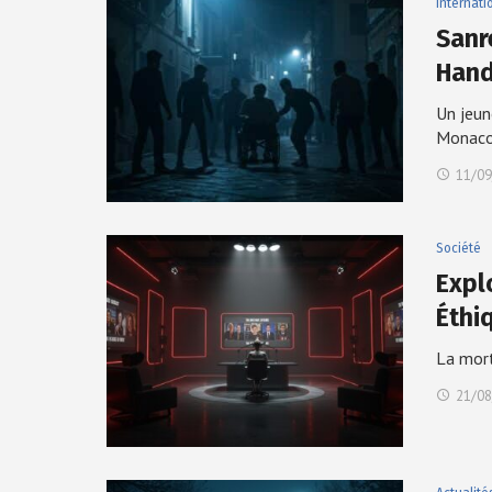
Internati
Sanr
Hand
Un jeun
Monac
11/09
Société
Expl
Éthi
La mort
21/08