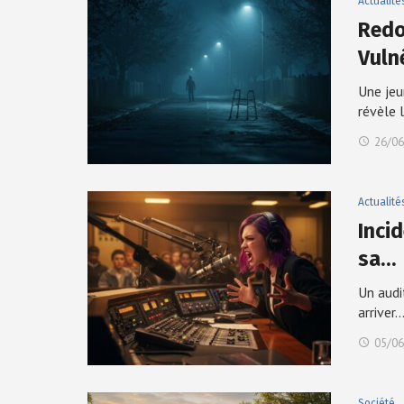
Actualité
Redo
Vuln
Une jeu
révèle 
26/06
Actualité
Incid
sa…
Un audi
arriver.
05/06
Société