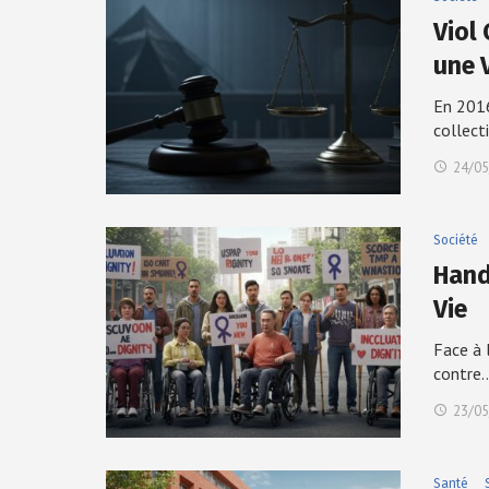
Viol 
une 
En 2016
collect
24/05
Société
Hand
Vie
Face à 
contre
23/05
Santé