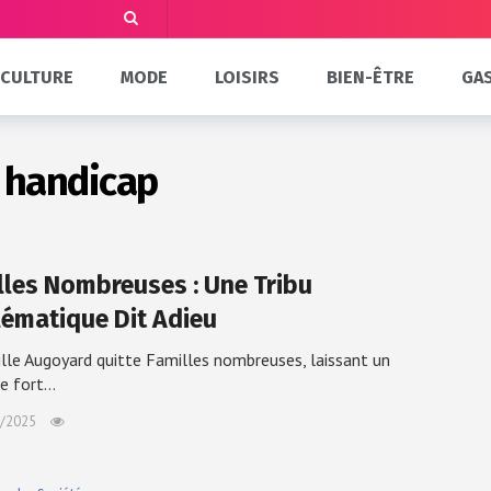
CULTURE
MODE
LOISIRS
BIEN-ÊTRE
GA
é handicap
lles Nombreuses : Une Tribu
ématique Dit Adieu
lle Augoyard quitte Familles nombreuses, laissant un
e fort…
/2025