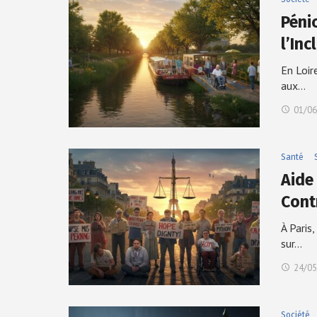
Péni
l’Inc
En Loir
aux…
01/06
Santé
Aide 
Cont
À Paris
sur…
24/05
Société