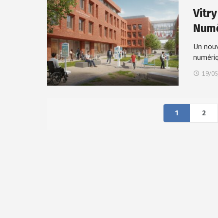
Vitr
Numé
Un nouv
numéri
19/05
1
2