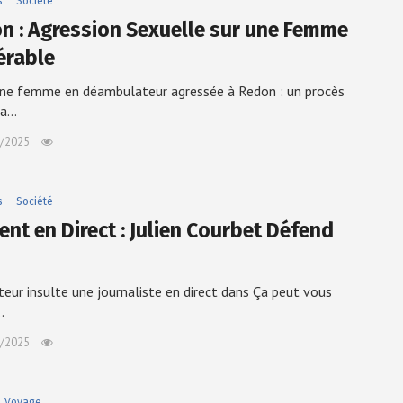
s
Société
n : Agression Sexuelle sur une Femme
érable
ne femme en déambulateur agressée à Redon : un procès
la…
/2025
s
Société
ent en Direct : Julien Courbet Défend
teur insulte une journaliste en direct dans Ça peut vous
…
/2025
Voyage