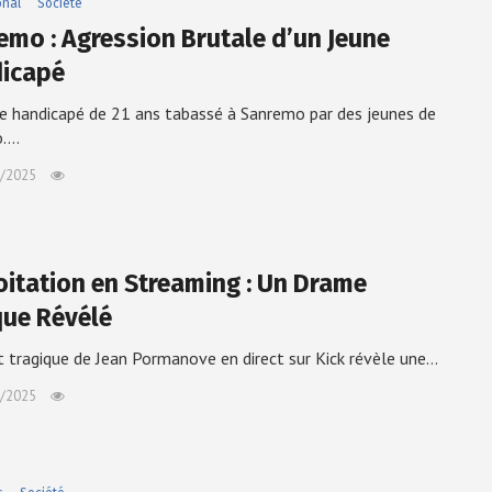
onal
Société
emo : Agression Brutale d’un Jeune
icapé
e handicapé de 21 ans tabassé à Sanremo par des jeunes de
o.…
/2025
oitation en Streaming : Un Drame
que Révélé
 tragique de Jean Pormanove en direct sur Kick révèle une…
/2025