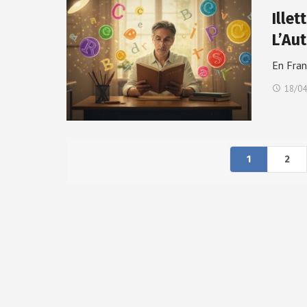
Ille
L’Au
En Fran
18/04
1
2