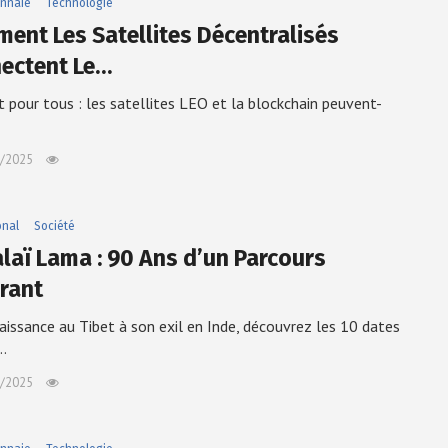
nnaie
Technologie
ent Les Satellites Décentralisés
ectent Le…
t pour tous : les satellites LEO et la blockchain peuvent-
/2025
onal
Société
alaï Lama : 90 Ans d’un Parcours
irant
aissance au Tibet à son exil en Inde, découvrez les 10 dates
…
/2025