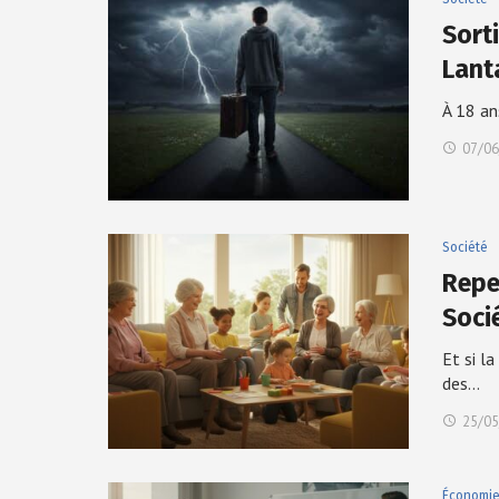
Sort
Lant
À 18 an
07/06
Société
Repen
Soci
Et si l
des…
25/05
Économi