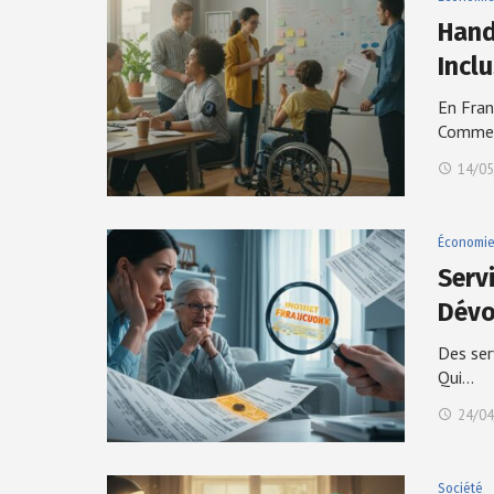
Hand
Incl
En Fran
Commen
14/05
Économi
Servi
Dévo
Des ser
Qui…
24/04
Société