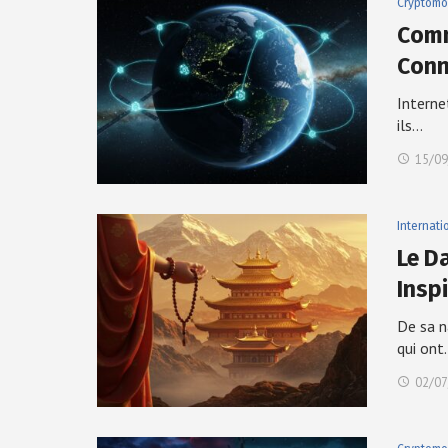
Cryptomo
Comm
Conn
Interne
ils…
15/09
Internati
Le D
Insp
De sa n
qui ont
02/07