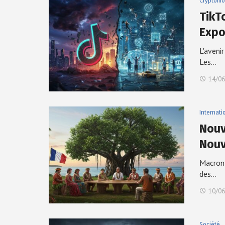
Cryptomo
TikTo
Expo
L'aveni
Les…
14/06
Internati
Nouv
Nouv
Macron 
des…
10/06
Société