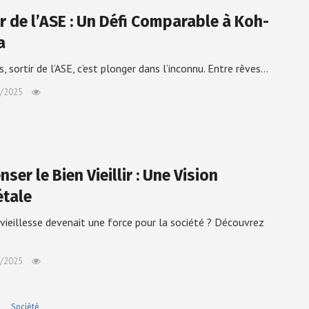
ir de l’ASE : Un Défi Comparable à Koh-
a
s, sortir de l’ASE, c’est plonger dans l’inconnu. Entre rêves…
/2025
ser le Bien Vieillir : Une Vision
étale
a vieillesse devenait une force pour la société ? Découvrez
/2025
e
Société