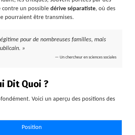
ndant, les critiques, souvent portées par des
e contre un possible
dérive séparatiste
, où des
ue pourraient être transmises.
légitime pour de nombreuses familles, mais
ublicain. »
— Un chercheur en sciences sociales
i Dit Quoi ?
ofondément. Voici un aperçu des positions des
Position