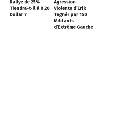
Rallye de 25%
Agression
Tiendra-t-il à 0,20
Violente d’Erik
Dollar ?
Tegnér par 150
Militants
d’Extrême Gauche