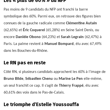
Les « plus de 60% » du NFP
Pas moins de 9 candidats du NFP ont franchi la barre
symbolique des 60%. Parmi eux, on retrouve des figures bien
connues de la gauche radicale comme
Clémentine Autain
(62,65%) et
Éric Coquerel
(65,28%) en Seine Saint Denis, ou
encore
Danièle Obono
(64,23%) et
Sarah Legrain
(62,47%) à
Paris. La palme revient à
Manuel Bompard
, élu avec 67,49%
dans les Bouches-du-Rhône.
Le RN pas en reste
Côté RN, si plusieurs candidats approchent les 60% à l’image de
Bruno Bilde
,
Sébastien Chenu
ou
Marine Le Pen
elle-même,
un seul franchit ce cap. Il s’agit de
Thierry Frappé
, élu avec
60,61% des voix dans le Pas-de-Calais.
Le triomphe d’Estelle Youssouffa