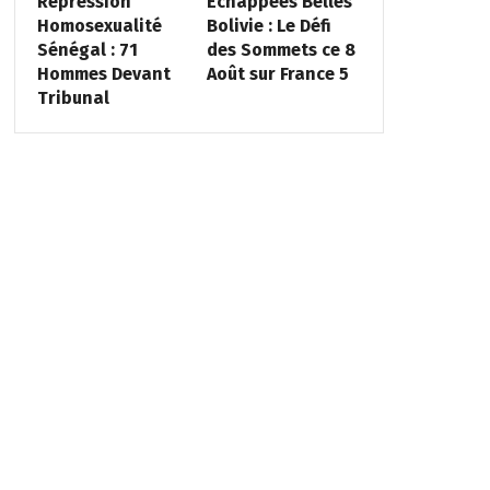
Répression
Échappées Belles
Homosexualité
Bolivie : Le Défi
Sénégal : 71
des Sommets ce 8
Hommes Devant
Août sur France 5
Tribunal