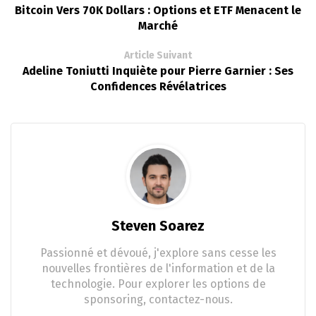
Bitcoin Vers 70K Dollars : Options et ETF Menacent le
Marché
Article Suivant
Adeline Toniutti Inquiète pour Pierre Garnier : Ses
Confidences Révélatrices
Steven Soarez
Passionné et dévoué, j'explore sans cesse les
nouvelles frontières de l'information et de la
technologie. Pour explorer les options de
sponsoring, contactez-nous.