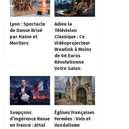
Lyon : Spectacle
Adieu la
de Danse Brisé
Télévision
par Haine et
Classique : Ce
Mortiers
Vidéoprojecteur
Wowlink à Moins
de 66 Euros
Révolutionne
Votre Salon
Soupçons
Églises Françaises
d’Ingérence Russe
Fermées : Vols et
en France : Attal
Vandalisme