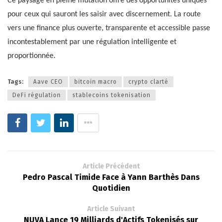
Ce paysage en pleine mutation offre des opportunités uniques
pour ceux qui sauront les saisir avec discernement. La route
vers une finance plus ouverte, transparente et accessible passe
incontestablement par une régulation intelligente et
proportionnée.
Tags:
Aave CEO
bitcoin macro
crypto clarté
DeFi régulation
stablecoins tokenisation
Article Précédent
Pedro Pascal Timide Face à Yann Barthès Dans
Quotidien
Article Suivant
NUVA Lance 19 Milliards d'Actifs Tokenisés sur