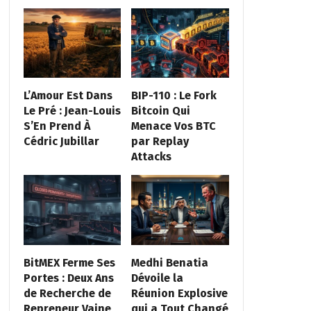
L’Amour Est Dans
BIP-110 : Le Fork
Le Pré : Jean-Louis
Bitcoin Qui
S’En Prend À
Menace Vos BTC
Cédric Jubillar
par Replay
Attacks
BitMEX Ferme Ses
Medhi Benatia
Portes : Deux Ans
Dévoile la
de Recherche de
Réunion Explosive
Repreneur Vaine
qui a Tout Changé