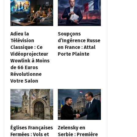
Adieu la
Soupçons
Télévision
d’Ingérence Russe
Classique : Ce
en France : Attal
Vidéoprojecteur
Porte Plainte
Wowlink à Moins
de 66 Euros
Révolutionne
Votre Salon
Églises Françaises
Zelensky en
Fermées : Vols et
Serbie : Première