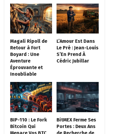
Magali Ripoll de
L’Amour Est Dans
Retour à Fort
Le Pré : Jean-Louis
Boyard : Une
S’En Prend À
Aventure
Cédric Jubillar
Éprouvante et
Inoubliable
BIP-110 : Le Fork
BitMEX Ferme Ses
Bitcoin Qui
Portes : Deux Ans
Menace Vos BTC
de Recherche de