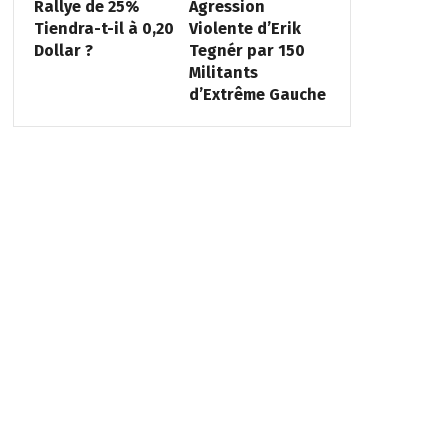
Rallye de 25%
Agression
Tiendra-t-il à 0,20
Violente d’Erik
Dollar ?
Tegnér par 150
Militants
d’Extrême Gauche