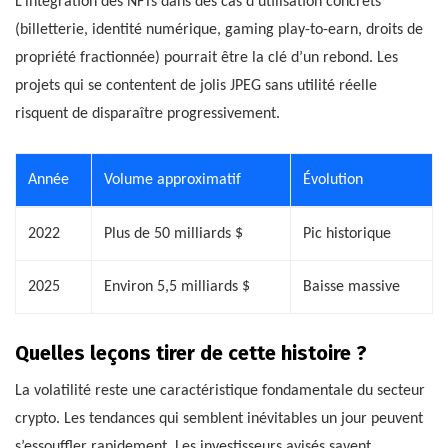
L’intégration des NFTs dans des cas d’utilisation concrets
(billetterie, identité numérique, gaming play-to-earn, droits de
propriété fractionnée) pourrait être la clé d’un rebond. Les
projets qui se contentent de jolis JPEG sans utilité réelle
risquent de disparaître progressivement.
Année
Volume approximatif
Évolution
2022
Plus de 50 milliards $
Pic historique
2025
Environ 5,5 milliards $
Baisse massive
Quelles leçons tirer de cette histoire ?
La volatilité reste une caractéristique fondamentale du secteur
crypto. Les tendances qui semblent inévitables un jour peuvent
s’essouffler rapidement. Les investisseurs avisés savent