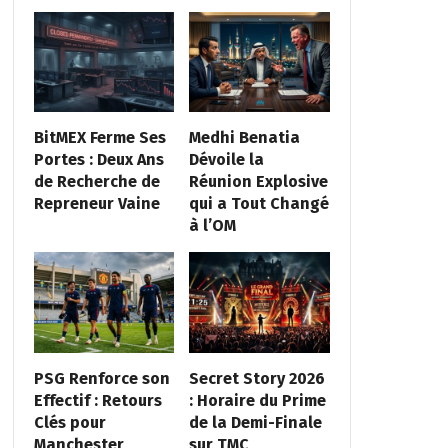
BitMEX Ferme Ses
Medhi Benatia
Portes : Deux Ans
Dévoile la
de Recherche de
Réunion Explosive
Repreneur Vaine
qui a Tout Changé
à l’OM
PSG Renforce son
Secret Story 2026
Effectif : Retours
: Horaire du Prime
Clés pour
de la Demi-Finale
Manchester
sur TMC