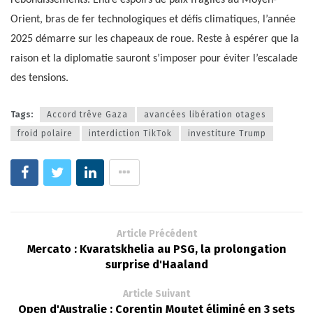
rebondissements. Entre espoirs de paix fragiles au Moyen-
Orient, bras de fer technologiques et défis climatiques, l’année
2025 démarre sur les chapeaux de roue. Reste à espérer que la
raison et la diplomatie sauront s’imposer pour éviter l’escalade
des tensions.
Tags:
Accord trêve Gaza
avancées libération otages
froid polaire
interdiction TikTok
investiture Trump
Article Précédent
Mercato : Kvaratskhelia au PSG, la prolongation
surprise d'Haaland
Article Suivant
Open d'Australie : Corentin Moutet éliminé en 3 sets