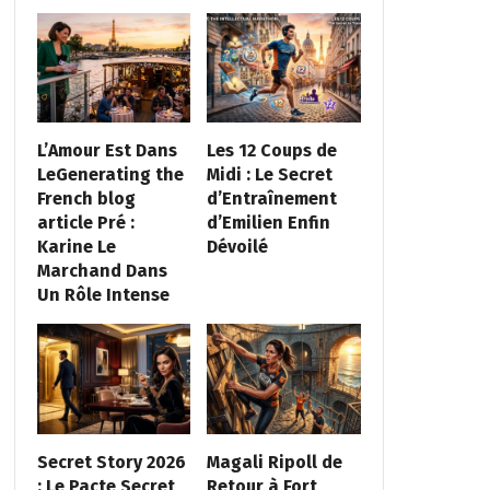
L’Amour Est Dans
Les 12 Coups de
LeGenerating the
Midi : Le Secret
French blog
d’Entraînement
article Pré :
d’Emilien Enfin
Karine Le
Dévoilé
Marchand Dans
Un Rôle Intense
Secret Story 2026
Magali Ripoll de
: Le Pacte Secret
Retour à Fort