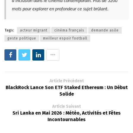
d’inclusion dans le cinéma contemporain. Plus de 3200
mots pour explorer en profondeur ce sujet brûlant.
Tags:
acteur migrant
cinéma français
demande asile
geste politique
meilleur espoir football
Article Précédent
BlackRock Lance Son ETF Staked Ethereum : Un Début
Solide
Article Suivant
Sri Lanka en Mai 2026 : Météo, Activités et Fêtes
Incontournables