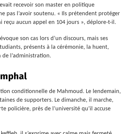
evait recevoir son master en politique
ne pas l’avoir soutenu. « Ils prétendent protéger
i reçu aucun appel en 104 jours », déplore-t-il.
 évoque son cas lors d’un discours, mais ses
udiants, présents à la cérémonie, la huent,
n de l’administration.
iomphal
ration conditionnelle de Mahmoud. Le lendemain,
entaines de supporters. Le dimanche, il marche,
e policière, près de l’université qu’il accuse
keffieh, il s’exprime avec calme mais fermeté,