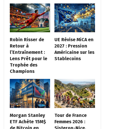
Robin Risser de
UE Révise MiCA en
Retour à
2027 : Pression
l’Entraînement :
Américaine sur les
Lens Prêt pour le
Stablecoins
Trophée des
Champions
Morgan Stanley
Tour de France
ETF Achète 15M$
Femmes 2026 :
de Bitcoin en
Sisteron-Nice,