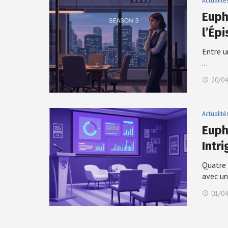
Actualité
Euph
l’Ép
Entre u
…
20/04
Actualité
Eupho
Intr
Quatre 
avec u
01/04