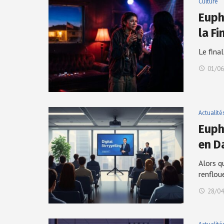
Culture
Euph
la Fi
Le fina
01/06
Actualité
Euph
en D
Alors q
renflou
28/04