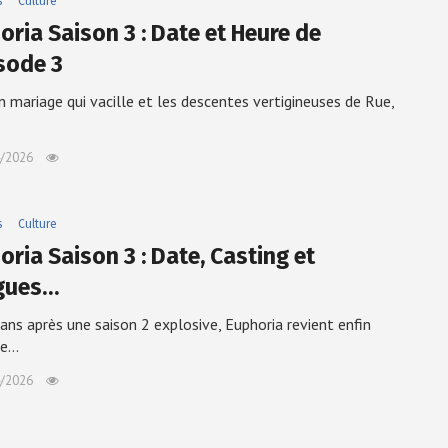
s
Culture
oria Saison 3 : Date et Heure de
isode 3
n mariage qui vacille et les descentes vertigineuses de Rue,
/2026
s
Culture
ria Saison 3 : Date, Casting et
igues…
ans après une saison 2 explosive, Euphoria revient enfin
ne…
/2026