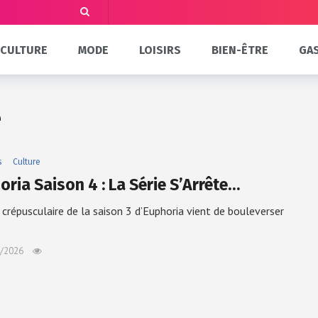
CULTURE
MODE
LOISIRS
BIEN-ÊTRE
GA
e
s
Culture
oria Saison 4 : La Série S’Arrête…
l crépusculaire de la saison 3 d’Euphoria vient de bouleverser
/2026