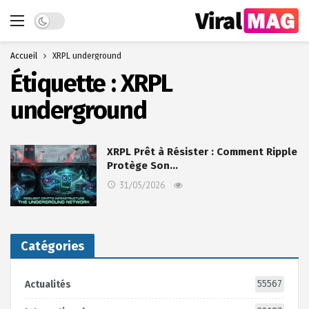
Dark mode
Accueil
XRPL underground
Étiquette :
XRPL
underground
XRPL Prêt à Résister : Comment Ripple
Protège Son…
31/05/2026
Catégories
55567
Actualités