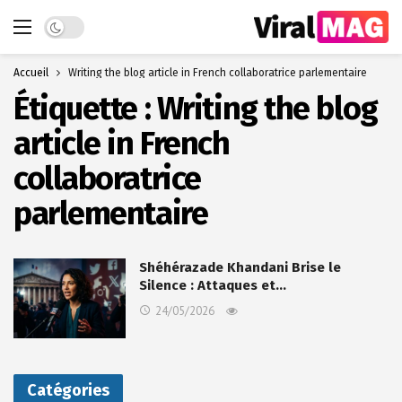
Dark mode
Accueil
Writing the blog article in French collaboratrice parlementaire
Étiquette :
Writing the blog
article in French
collaboratrice
parlementaire
Shéhérazade Khandani Brise le
Silence : Attaques et…
24/05/2026
Catégories