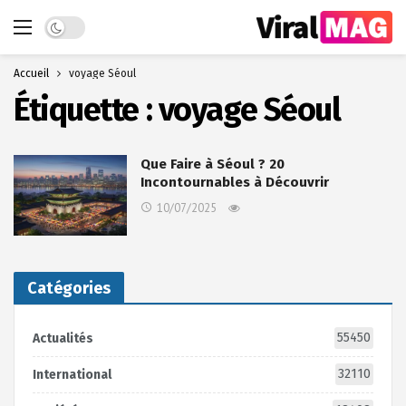
Dark mode
Accueil
voyage Séoul
Étiquette :
voyage Séoul
Que Faire à Séoul ? 20
Incontournables à Découvrir
10/07/2025
Catégories
55450
Actualités
32110
International