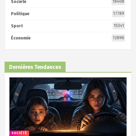
18408
Société
17789
Politique
15341
Sport
12896
Économie
Dernières Tendances
SOCIÉTÉ