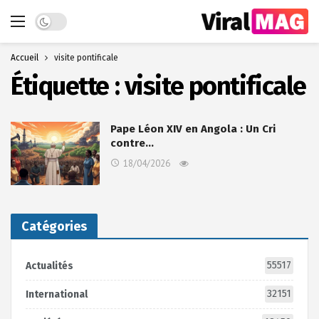
Dark mode
Accueil
visite pontificale
Étiquette :
visite pontificale
Pape Léon XIV en Angola : Un Cri
contre…
18/04/2026
Catégories
55517
Actualités
32151
International