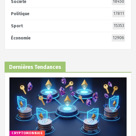
18450
Société
17811
Politique
15353
Sport
12906
Économie
Dernières Tendances
CRYPTOMONNAIE