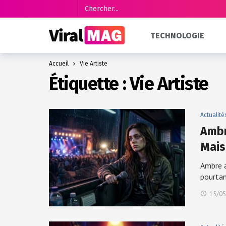
TECHNOLOGIE
Accueil
Vie Artiste
Étiquette :
Vie Artiste
Actualité
Ambr
Mai
Ambre a
pourta
15/05