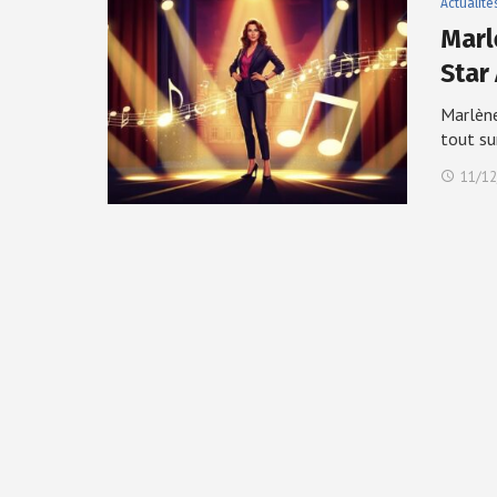
Actualité
Marl
Star
Marlène
tout su
11/12