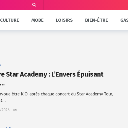
CULTURE
MODE
LOISIRS
BIEN-ÊTRE
GA
s
e Star Academy : L’Envers Épuisant
s…
voue être K.O. après chaque concert du Star Academy Tour,
nt…
/2026