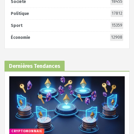
18455
Société
17812
Politique
15359
Sport
12908
Économie
Dernières Tendances
CRYPTOMONNAIE