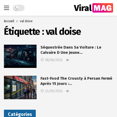
Dark mode
Accueil
val doise
Étiquette :
val doise
Séquestrée Dans Sa Voiture : Le
Calvaire D Une Jeune…
08/06/2026
Fast-Food The Crousty à Persan Fermé
Après 15 Jours :…
11/05/2026
Catégories