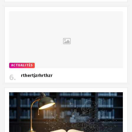
ACTUALITÉS
rthertjzrhrthzr